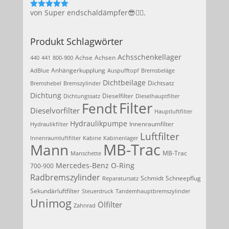
von Super endschaldämpfer😎👍🏻.
Bewertet
mit
5
von 5
Produkt Schlagwörter
Achsschenkellager
Achse
Achsen
440
441
800-900
Anhängerkupplung
AdBlue
Auspufftopf
Bremsbeläge
Dichtbeilage
Dichtsatz
Bremshebel
Bremszylinder
Dichtung
Dieselfilter
Dichtungssatz
Dieselhauptfilter
Filter
Fendt
Dieselvorfilter
Hauptluftfilter
Hydraulikpumpe
Innenraumfilter
Hydraulikfilter
Luftfilter
Innenraumluftfilter
Kabine
Kabinenlager
MB-Trac
Mann
MB-Trac
Manschette
Mercedes-Benz
O-Ring
700-900
Radbremszylinder
Schmidt
Schneepflug
Reparatursatz
Sekundärluftfilter
Steuerdruck
Tandemhauptbremszylinder
Unimog
Ölfilter
Zahnrad