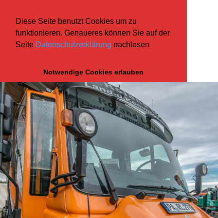
Diese Seite benutzt Cookies um zu
funktionieren. Genaueres können Sie auf der
Seite
Datenschutzerklärung
nachlesen
Notwendige Cookies erlauben