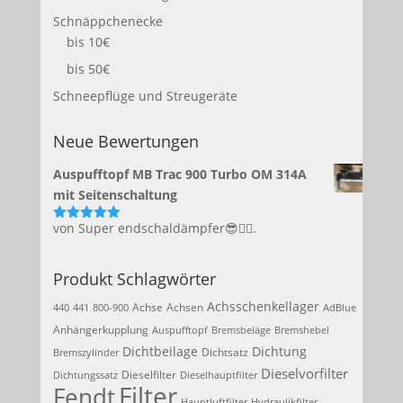
Schnäppchenecke
bis 10€
bis 50€
Schneepflüge und Streugeräte
Neue Bewertungen
Auspufftopf MB Trac 900 Turbo OM 314A
mit Seitenschaltung
von Super endschaldämpfer😎👍🏻.
Bewertet
mit
5
von 5
Produkt Schlagwörter
Achsschenkellager
Achse
Achsen
440
441
800-900
AdBlue
Anhängerkupplung
Auspufftopf
Bremsbeläge
Bremshebel
Dichtbeilage
Dichtung
Dichtsatz
Bremszylinder
Dieselvorfilter
Dieselfilter
Dichtungssatz
Dieselhauptfilter
Filter
Fendt
Hauptluftfilter
Hydraulikfilter