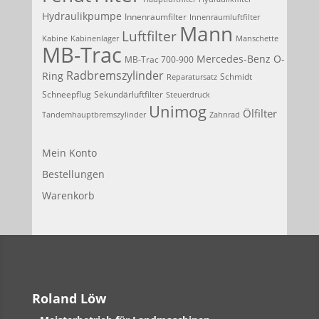
Hydraulikpumpe
Innenraumfilter
Innenraumluftfilter
Mann
Luftfilter
Kabine
Kabinenlager
Manschette
MB-Trac
Mercedes-Benz
O-
MB-Trac 700-900
Radbremszylinder
Ring
Schmidt
Reparatursatz
Schneepflug
Sekundärluftfilter
Steuerdruck
Unimog
Ölfilter
Tandemhauptbremszylinder
Zahnrad
Mein Konto
Bestellungen
Warenkorb
Roland Löw