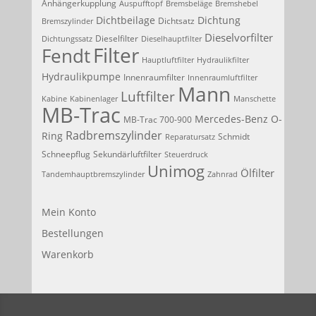
Anhängerkupplung
Auspufftopf
Bremsbeläge
Bremshebel
Dichtbeilage
Dichtung
Dichtsatz
Bremszylinder
Dieselvorfilter
Dieselfilter
Dichtungssatz
Dieselhauptfilter
Filter
Fendt
Hauptluftfilter
Hydraulikfilter
Hydraulikpumpe
Innenraumfilter
Innenraumluftfilter
Mann
Luftfilter
Kabine
Kabinenlager
Manschette
MB-Trac
Mercedes-Benz
O-
MB-Trac 700-900
Radbremszylinder
Ring
Schmidt
Reparatursatz
Schneepflug
Sekundärluftfilter
Steuerdruck
Unimog
Ölfilter
Tandemhauptbremszylinder
Zahnrad
Mein Konto
Bestellungen
Warenkorb