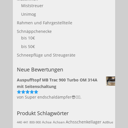
Miststreuer
Unimog
Rahmen und Fahrgestellteile
Schnäppchenecke
bis 10€
bis 50€
Schneepflüge und Streugeräte
Neue Bewertungen
Auspufftopf MB Trac 900 Turbo OM 314A
mit Seitenschaltung
von Super endschaldämpfer😎👍🏻.
Bewertet
mit
5
von 5
Produkt Schlagwörter
Achsschenkellager
Achse
Achsen
440
441
800-900
AdBlue