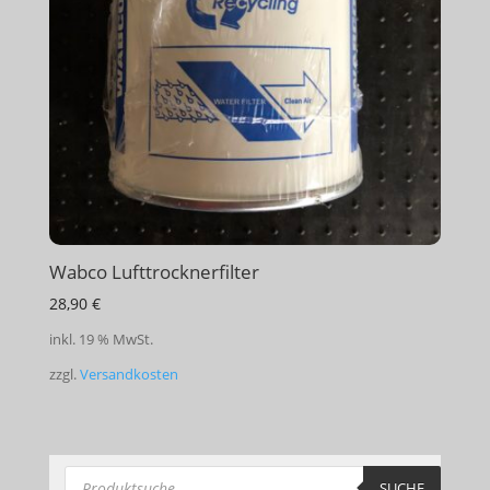
Wabco Lufttrocknerfilter
28,90
€
inkl. 19 % MwSt.
zzgl.
Versandkosten
Products
search
SUCHE