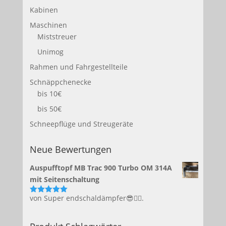
Kabinen
Maschinen
Miststreuer
Unimog
Rahmen und Fahrgestellteile
Schnäppchenecke
bis 10€
bis 50€
Schneepflüge und Streugeräte
Neue Bewertungen
Auspufftopf MB Trac 900 Turbo OM 314A
mit Seitenschaltung
von Super endschaldämpfer😎👍🏻.
Bewertet
mit
5
von 5