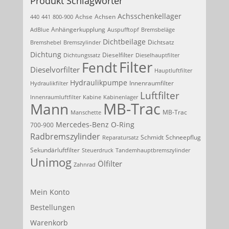
Produkt Schlagwörter
Achsschenkellager
Achse
Achsen
440
441
800-900
Anhängerkupplung
AdBlue
Auspufftopf
Bremsbeläge
Dichtbeilage
Dichtsatz
Bremshebel
Bremszylinder
Dichtung
Dieselfilter
Dichtungssatz
Dieselhauptfilter
Filter
Fendt
Dieselvorfilter
Hauptluftfilter
Hydraulikpumpe
Innenraumfilter
Hydraulikfilter
Luftfilter
Innenraumluftfilter
Kabine
Kabinenlager
MB-Trac
Mann
MB-Trac
Manschette
Mercedes-Benz
O-Ring
700-900
Radbremszylinder
Schmidt
Schneepflug
Reparatursatz
Sekundärluftfilter
Steuerdruck
Tandemhauptbremszylinder
Unimog
Ölfilter
Zahnrad
Mein Konto
Bestellungen
Warenkorb