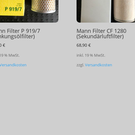
n Filter P 919/7
Mann Filter CF 1280
nkungsölfilter)
(Sekundärluftfilter)
10
€
68,90
€
 19 % MwSt.
inkl. 19 % MwSt.
Versandkosten
zzgl.
Versandkosten