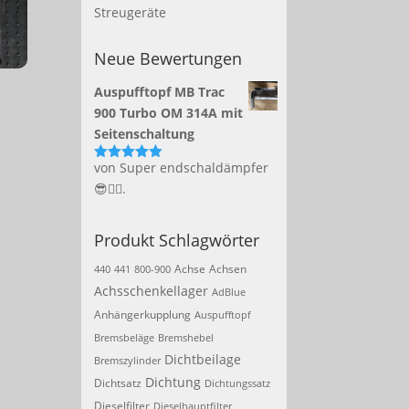
Streugeräte
Neue Bewertungen
Auspufftopf MB Trac
900 Turbo OM 314A mit
Seitenschaltung
von Super endschaldämpfer
Bewertet
mit
5
von 5
😎👍🏻.
Produkt Schlagwörter
Achse
Achsen
440
441
800-900
Achsschenkellager
AdBlue
Anhängerkupplung
Auspufftopf
Bremsbeläge
Bremshebel
Dichtbeilage
Bremszylinder
Dichtung
Dichtsatz
Dichtungssatz
Dieselfilter
Dieselhauptfilter