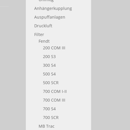
Anhängerkupplung
Auspuffanlagen
Druckluft
Filter
Fendt
200 COM III
200 S3
300 S4
500 S4
500 SCR
700 COM I-II
700 COM III
700 S4
700 SCR
MB Trac