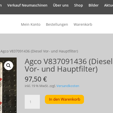
n
Verkauf Neumaschinen
Über uns
Shop
Bilder
Aktue
Mein Konto
Bestellungen
Warenkorb
 Agco V837091436 (Diesel Vor- und Hauptfilter)
Agco V837091436 (Diesel
Vor- und Hauptfilter)
97,50
€
inkl. 19 % MwSt.
zzgl.
Versandkosten
Agco
In den Warenkorb
V837091436
(Diesel