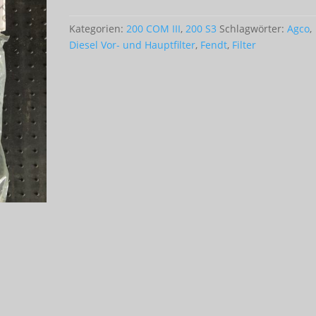
Vor-
und
Kategorien:
200 COM III
,
200 S3
Schlagwörter:
Agco
,
Hauptfilter)
Diesel Vor- und Hauptfilter
,
Fendt
,
Filter
Menge