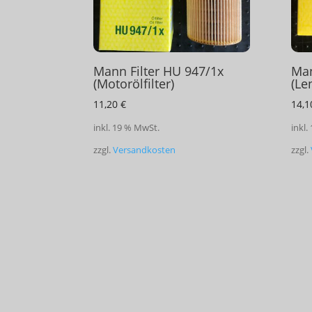
Mann Filter HU 947/1x
Man
(Motorölfilter)
(Le
11,20
€
14,
inkl. 19 % MwSt.
inkl.
zzgl.
Versandkosten
zzgl.