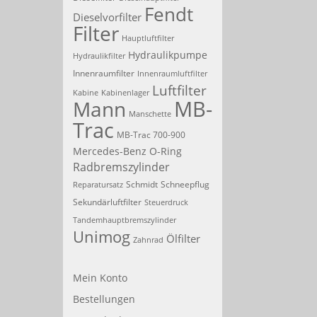
Fendt
Dieselvorfilter
Filter
Hauptluftfilter
Hydraulikpumpe
Hydraulikfilter
Innenraumfilter
Innenraumluftfilter
Luftfilter
Kabine
Kabinenlager
MB-
Mann
Manschette
Trac
MB-Trac 700-900
Mercedes-Benz
O-Ring
Radbremszylinder
Schmidt
Schneepflug
Reparatursatz
Sekundärluftfilter
Steuerdruck
Tandemhauptbremszylinder
Unimog
Ölfilter
Zahnrad
Mein Konto
Bestellungen