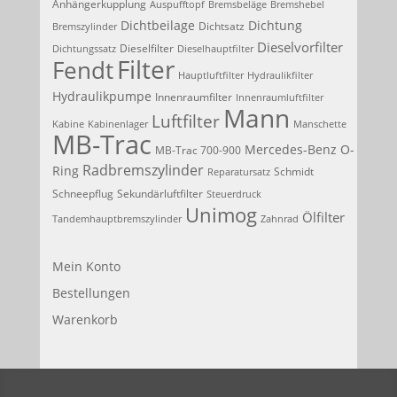
Anhängerkupplung
Auspufftopf
Bremsbeläge
Bremshebel
Dichtbeilage
Dichtung
Dichtsatz
Bremszylinder
Dieselvorfilter
Dieselfilter
Dichtungssatz
Dieselhauptfilter
Filter
Fendt
Hauptluftfilter
Hydraulikfilter
Hydraulikpumpe
Innenraumfilter
Innenraumluftfilter
Mann
Luftfilter
Kabine
Kabinenlager
Manschette
MB-Trac
Mercedes-Benz
O-
MB-Trac 700-900
Radbremszylinder
Ring
Schmidt
Reparatursatz
Schneepflug
Sekundärluftfilter
Steuerdruck
Unimog
Ölfilter
Tandemhauptbremszylinder
Zahnrad
Mein Konto
Bestellungen
Warenkorb