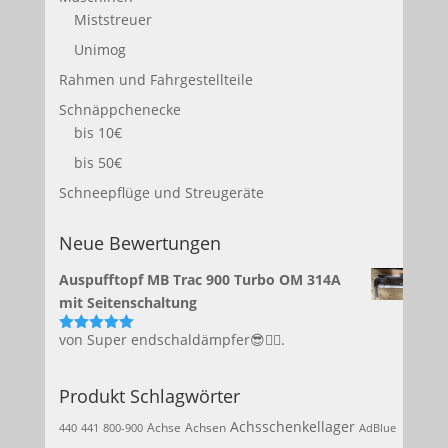
Miststreuer
Unimog
Rahmen und Fahrgestellteile
Schnäppchenecke
bis 10€
bis 50€
Schneepflüge und Streugeräte
Neue Bewertungen
Auspufftopf MB Trac 900 Turbo OM 314A
mit Seitenschaltung
von Super endschaldämpfer😎👍🏻.
Bewertet
mit
5
von 5
Produkt Schlagwörter
Achsschenkellager
Achse
Achsen
440
441
800-900
AdBlue