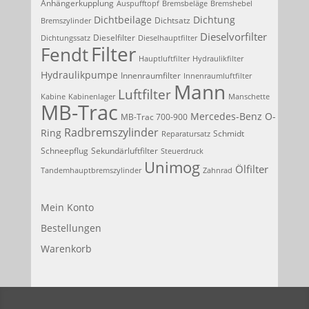
Anhängerkupplung
Auspufftopf
Bremsbeläge
Bremshebel
Dichtbeilage
Dichtung
Dichtsatz
Bremszylinder
Dieselvorfilter
Dieselfilter
Dichtungssatz
Dieselhauptfilter
Filter
Fendt
Hauptluftfilter
Hydraulikfilter
Hydraulikpumpe
Innenraumfilter
Innenraumluftfilter
Mann
Luftfilter
Kabine
Kabinenlager
Manschette
MB-Trac
Mercedes-Benz
O-
MB-Trac 700-900
Radbremszylinder
Ring
Schmidt
Reparatursatz
Schneepflug
Sekundärluftfilter
Steuerdruck
Unimog
Ölfilter
Tandemhauptbremszylinder
Zahnrad
Mein Konto
Bestellungen
Warenkorb