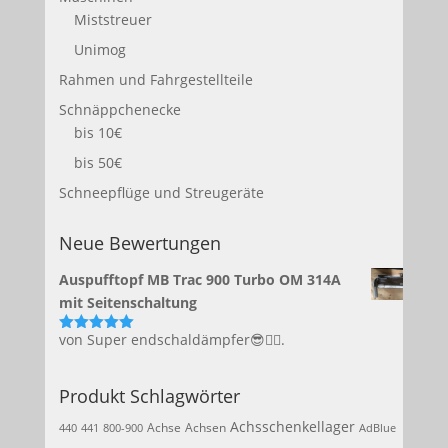
Miststreuer
Unimog
Rahmen und Fahrgestellteile
Schnäppchenecke
bis 10€
bis 50€
Schneepflüge und Streugeräte
Neue Bewertungen
Auspufftopf MB Trac 900 Turbo OM 314A
mit Seitenschaltung
von Super endschaldämpfer😎👍🏻.
Bewertet
mit
5
von 5
Produkt Schlagwörter
Achsschenkellager
Achse
Achsen
440
441
800-900
AdBlue